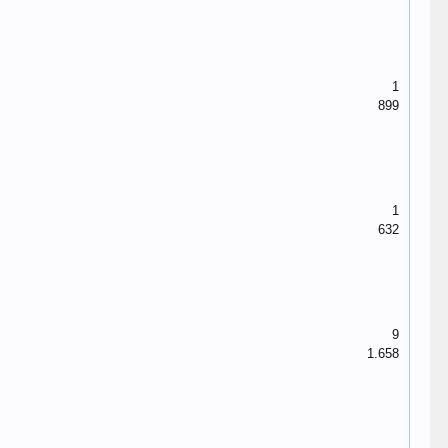
1
899
1
632
9
1.658