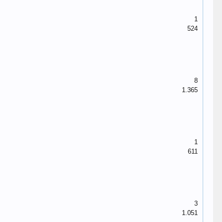
1
524
8
1.365
1
611
3
1.051