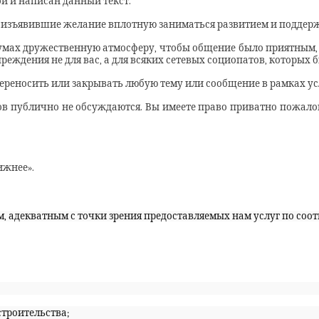
рой и написан данный текст.
изъявившие желание вплотную заниматься развитием и поддерж
мах дружественную атмосферу, чтобы общение было приятным, п
реждения не для вас, а для всяких сетевых социопатов, которых
переносить или закрывать любую тему или сообщение в рамках у
в публично не обсуждаются. Вы имеете право приватно пожалов
ижнее».
 адекватным с точки зрения предоставляемых нам услуг по соот
строительства;