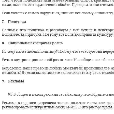
того, чтобы пополнить наш замечательный список красных сло
нами, пытаясь эти ограничения обойти. Правда, это они считают
Если хочется с кем-то поругаться, пишите все своему оппоненту н
7.
Политика
Понимая, что политика и разговоры о ней вечны и неискоре
политическая трибуна. Поэтому все попытки привить культуру 
8.
Национальная и прочая рознь
Почему мы не любим политику? Потому что зачастую она перераст
Речь о внутринациональной розни тоже. И вообще о нелюбви 
Безусловно, ваше право не любить москвичей, провинциалов, ам
не любить! Но если вы начинаете выплескивать эту свою нелюбо
9.
Реклама
9.1.
В общем и целом реклама своей коммерческой деятельно
Реклама в подписи разрешена только пользователям, которые
рекламировать конкурентные сайту My-PB.ru Интернет-ресурсы.