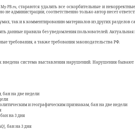
-PB.ru, стараются удалять все оскорбительные и некорректные
но не администрации, соответственно только автор несет ответс
мах, так и к комментированию материалов из других разделов сай
ять данные правила без уведомления пользователей. Актуальная 
ые требования, а также требования законодательства РФ.
х введена система выставления нарушений. Нарушения бывают 
 бан на две недели
дели
олитическим и географическим признакам, бан на две недели
я
бан на 3 дня
Q], бан на 3 дня