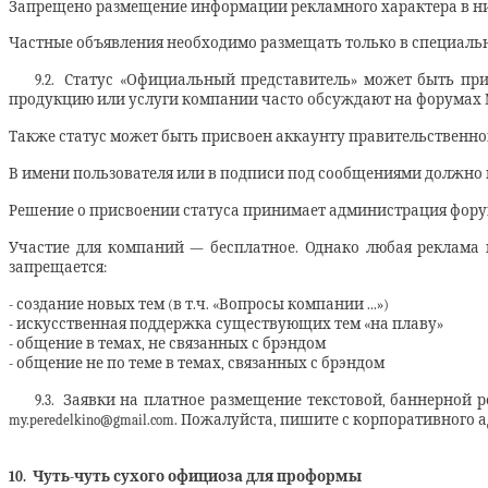
Запрещено размещение информации рекламного характера в нике,
Частные объявления необходимо размещать только в специальн
9.2.
Статус «Официальный представитель» может быть присв
продукцию или услуги компании часто обсуждают на форумах M
Также статус может быть присвоен аккаунту правительственного
В имени пользователя или в подписи под сообщениями должно пр
Решение о присвоении статуса принимает администрация фору
Участие для компаний — бесплатное. Однако любая реклама 
запрещается:
- создание новых тем (в т.ч. «Вопросы компании ...»)
- искусственная поддержка существующих тем «на плаву»
- общение в темах, не связанных с брэндом
- общение не по теме в темах, связанных с брэндом
9.3.
Заявки
на
платное
размещение текстовой, баннерной р
my.peredelkino@gmail.com. Пожалуйста, пишите с корпоративного а
10.
Чуть-чуть сухого официоза для проформы