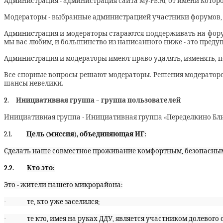
Администрация - администрация сайта
My
-
PB
.ru, от имени кото
Модераторы - выбранные администрацией участники форумов, 
Администрация и модераторы стараются поддерживать на фору
мы вас любим, и большинство из написанного ниже - это предуп
Администрация и модераторы имеют право удалять, изменять, 
Все спорные вопросы решают модераторы. Решения модераторо
шансы невелики.
2.
Инициативная группа – группа пользователей
Инициативная группа - Инициативная группа «Переделкино Бл
2.1.
Цель (миссия), объединяющая ИГ:
Сделать наше совместное проживание комфортным, безопасным,
2.2.
Кто это:
Это - жители нашего микрорайона:
·
те, кто уже заселился;
·
те кто, имея на руках ДДУ, является участником долевого 