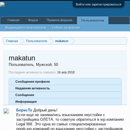
Войти или зарегистрироваться
Главная
Форум
Правила форума
Пользователи
Выдающиеся пользователи
Сейчас на форуме
Недавняя активность
Новые сообщения профиля
Главная
Пользователи
makatun
makatun
Пользователь
, Мужской, 50
Последняя активность makatun:
16 апр 2018
Сообщения профиля
Недавняя активность
Сообщения
Информация
БорисТо
Добрый день!
Если еще не занимались взысканием неустойки с
застройщика ОЛЕТА, то советую обратиться в юр.компанию
Legal Mill. Это одна из самых специализированных
проф.юр.компаний по взысканию неустойки с застройщиков