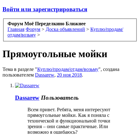
Войти или зарегистрироваться
Форум Моё Переделкино Ближнее
Главная
Форум
>
Доска объявлений
>
Куплю/продам/
отдам/возьму
>
Прямоугольные мойки
Тема в разделе "
Куплю/продам/отдам/возьму
", создана
пользователем
Dassarew
,
20 ноя 2018
.
Dassarew
Пользователь
Всем привет. Ребята, меня интересуют
прямоугольные мойки. Как я поняла с
технической и функциональной точки
зрения – они самые практичные. Или
возможно я ошибаюсь?