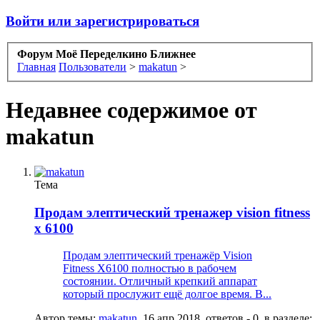
Войти или зарегистрироваться
Форум Моё Переделкино Ближнее
Главная
Пользователи
>
makatun
>
Недавнее содержимое от
makatun
Тема
Продам элептический тренажер vision fitness
x 6100
Продам элептический тренажёр Vision
Fitness X6100 полностью в рабочем
состоянии. Отличный крепкий аппарат
который прослужит ещё долгое время. В...
Автор темы:
makatun
,
16 апр 2018
, ответов - 0, в разделе: